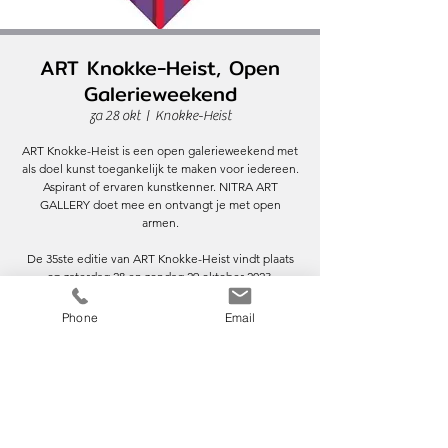
ART Knokke-Heist, Open
Galerieweekend
za 28 okt
  |  
Knokke-Heist
ART Knokke-Heist is een open galerieweekend met
als doel kunst toegankelijk te maken voor iedereen.
Aspirant of ervaren kunstkenner. NITRA ART
GALLERY doet mee en ontvangt je met open
armen.
De 35ste editie van ART Knokke-Heist vindt plaats
op zaterdag 28 en zondag 29 oktober 2023.
Phone
Email
Tijd en locatie
28 okt 2023, 10:00 – 29 okt 2023, 18:00
Knokke-Heist, Lippenslaan 229, 8300
Knokke-Heist, België