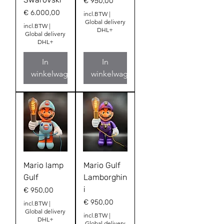
Prijs
€ 950,00
Prijs
€ 6.000,00
incl.BTW
|
Global delivery
incl.BTW
|
DHL+
Global delivery
DHL+
In
In
winkelwagen
winkelwagen
Mario lamp
Mario Gulf
Gulf
Lamborghin
i
Prijs
€ 950,00
Prijs
€ 950,00
incl.BTW
|
Global delivery
incl.BTW
|
DHL+
Global delivery