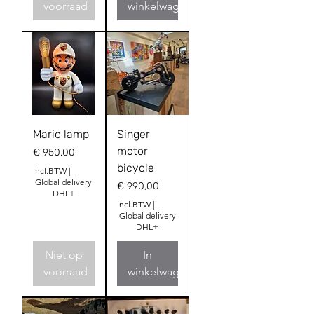
voorraad
winkelwagen
Mario lamp
Singer
motor
Prijs
€ 950,00
bicycle
incl.BTW
|
Global delivery
Prijs
€ 990,00
DHL+
incl.BTW
|
Global delivery
DHL+
Niet op
In
voorraad
winkelwagen