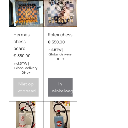
Hermès
Rolex chess
chess
Prijs
€ 350,00
board
incl.BTW
|
Global delivery
Prijs
€ 350,00
DHL+
incl.BTW
|
Global delivery
DHL+
Niet op
In
voorraad
winkelwagen