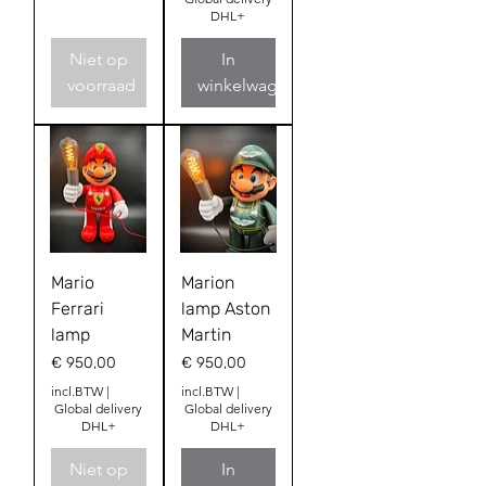
DHL+
Niet op
In
voorraad
winkelwagen
Mario
Marion
Ferrari
lamp Aston
lamp
Martin
Prijs
Prijs
€ 950,00
€ 950,00
incl.BTW
|
incl.BTW
|
Global delivery
Global delivery
DHL+
DHL+
Niet op
In