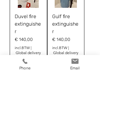
Duvel fire
Gulf fire
extinguishe
extinguishe
r
r
Prijs
Prijs
€ 140,00
€ 140,00
incl.BTW
|
incl.BTW
|
Global delivery
Global delivery
DHL+
DHL+
Phone
Email
In
In
winkelwagen
winkelwagen
Duvel fire
Clock