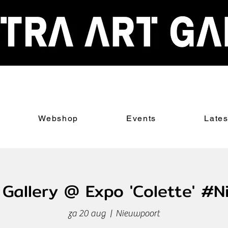
Webshop
Events
Late
 Gallery @ Expo 'Colette' #
za 20 aug
  |  
Nieuwpoort