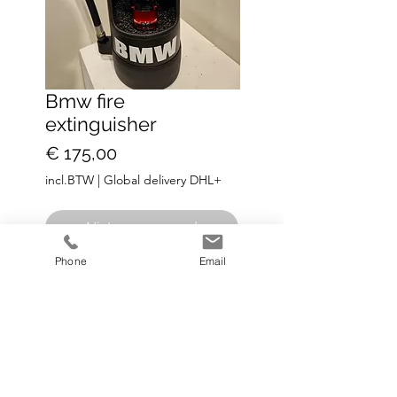
Bmw fire
extinguisher
Prijs
€ 175,00
incl.BTW
|
Global delivery DHL+
Niet op voorraad
Phone
Email
H47 cm