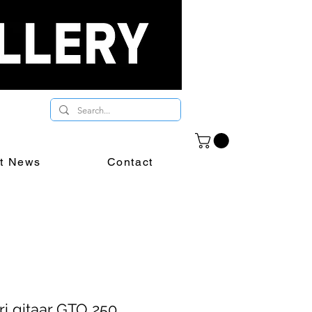
st News
Contact
ri gitaar GTO 250