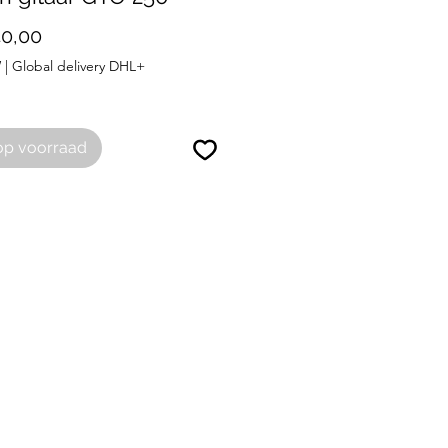
Prijs
40,00
W
|
Global delivery DHL+
op voorraad