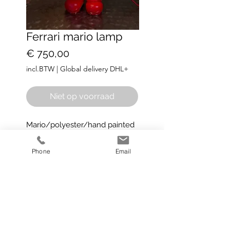
Ferrari mario lamp
Prijs
€ 750,00
incl.BTW
|
Global delivery DHL+
Niet op voorraad
Mario/polyester/hand painted
/lamp
H50 cm
Phone
Email