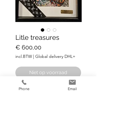
Litle treasures
Prijs
€ 600,00
incl.BTW
|
Global delivery DHL+
Niet op voorraad
Phone
Email
H43 cm x 33 cm