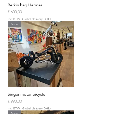
Berkin bag Hermes
Prijs
€ 600,00
incl.BTW
|
Global delivery DHL+
New
Singer motor bicycle
Prijs
€ 990,00
incl.BTW
|
Global delivery DHL+
New