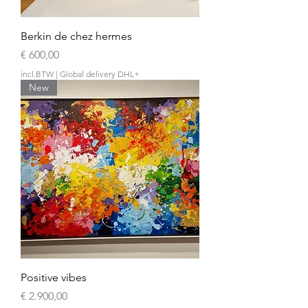
Berkin de chez hermes
Prijs
€ 600,00
incl.BTW
|
Global delivery DHL+
New
Positive vibes
Prijs
€ 2.900,00